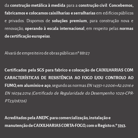
da
construção metálica à medida
para a
construção civil
.
Concebemos,
fabricamos e colocamos caixilharias e serralharias
em edifícios públicos
e privados. Dispomos de
soluções premium
, para construção nova e
renovação,
operando à escala internacional
, em respeito pelas
normas
de certificação europeias
.
Alvará de empreiteiro de obras públicas nº 88127
Certificados pela SGS para fabrico e colocação de CAIXILHARIAS COM
CARACTERÍSTICAS DE RESISTÊNCIA AO FOGO E/OU CONTROLO AO
FUMO, em alumínio e aço
, segundo as normas
EN 14351-1:2006+A2:2016 e
EN 16034:2014 (Certificado de Regularidade do Desempenho 1029-CPR-
PT23/08726)
Acreditados pela ANEPC para comercialização, instalação e
manutenção de CAIXILHARIAS CORTA-FOGO, com o Registo n.º 3353.