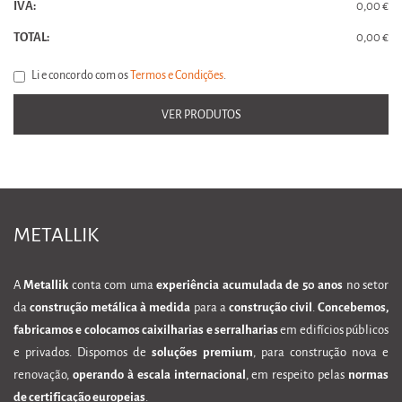
IVA:
0,00 €
TOTAL:
0,00 €
Li e concordo com os
Termos e Condições
.
VER PRODUTOS
METALLIK
A
Metallik
conta com uma
experiência acumulada de 50 anos
no setor
da
construção metálica à medida
para a
construção civil
.
Concebemos,
fabricamos e colocamos caixilharias e serralharias
em edifícios públicos
e privados. Dispomos de
soluções premium
, para construção nova e
renovação,
operando à escala internacional
, em respeito pelas
normas
de certificação europeias
.