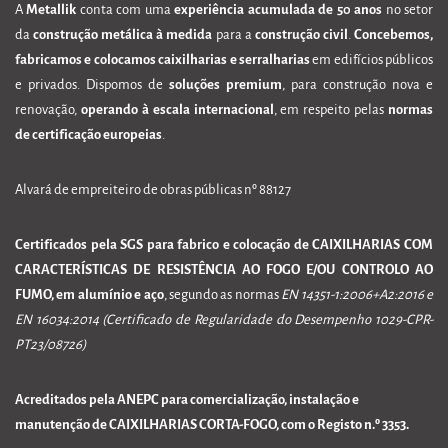
A
Metallik
conta com uma
experiência acumulada de 50 anos
no setor
da
construção metálica à medida
para a
construção civil
.
Concebemos,
fabricamos e colocamos caixilharias e serralharias
em edifícios públicos
e privados. Dispomos de
soluções premium
, para construção nova e
renovação,
operando à escala internacional
, em respeito pelas
normas
de certificação europeias
.
Alvará de empreiteiro de obras públicas nº 88127
Certificados pela SGS para fabrico e colocação de CAIXILHARIAS COM
CARACTERÍSTICAS DE RESISTÊNCIA AO FOGO E/OU CONTROLO AO
FUMO, em alumínio e aço
, segundo as normas
EN 14351-1:2006+A2:2016 e
EN 16034:2014 (Certificado de Regularidade do Desempenho 1029-CPR-
PT23/08726)
Acreditados pela ANEPC para comercialização, instalação e
manutenção de CAIXILHARIAS CORTA-FOGO, com o Registo n.º 3353.