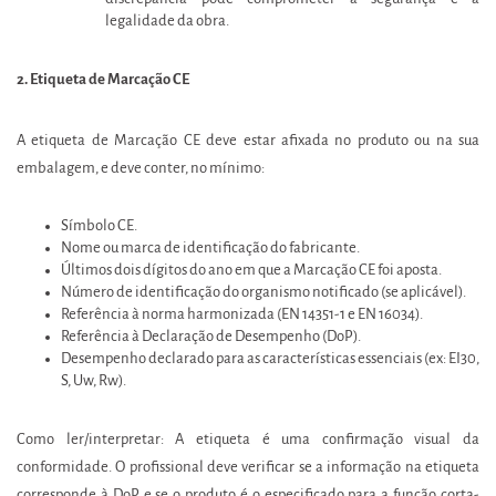
legalidade da obra.
2. Etiqueta de Marcação CE
A etiqueta de Marcação CE deve estar afixada no produto ou na sua
embalagem, e deve conter, no mínimo:
Símbolo CE.
Nome ou marca de identificação do fabricante.
Últimos dois dígitos do ano em que a Marcação CE foi aposta.
Número de identificação do organismo notificado (se aplicável).
Referência à norma harmonizada (EN 14351-1 e EN 16034).
Referência à Declaração de Desempenho (DoP).
Desempenho declarado para as características essenciais (ex: EI30,
S, Uw, Rw).
Como ler/interpretar: A etiqueta é uma confirmação visual da
conformidade. O profissional deve verificar se a informação na etiqueta
corresponde à DoP e se o produto é o especificado para a função corta-