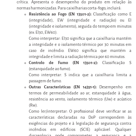
crítica. Apresenta o desempenho do produto em relação às
normas harmonizadas. Para caixilharias corta-fogo, incluirá:
Resistência ao Fogo (EN 13501-2):
Classificação como E
(integridade), EW (integridade e radiação) ou EI
(integridade e isolamento), seguida do tempo em minutos
(ex: EI30, EW60).
Como interpretar: EI30 significa que a caixilharia mantém
a integridade e o isolamento térmico por 30 minutos em
caso de incêndio. EW60 significa que mantém a
integridade e limita a radiação térmica por 60 minutos.
Controlo de Fumo (EN 13501-2):
Classificação S
(estanquidade ao fumo).
Como interpretar: S indica que a caixilharia limita a
passagem de fumo.
Outras Características (EN 14351-1):
Desempenho em
termos de permeabilidade ao ar, estanquidade à água,
resistência ao vento, isolamento térmico (Uw) e acústico
(Rw).
Como ler/interpretar: O profissional deve verificar se as
características declaradas na DoP correspondem às
exigências do projeto e à legislação de segurança contra
incêndios em edifícios (SCIE) aplicável. Qualquer
discrepância pode comprometer a segurança e a