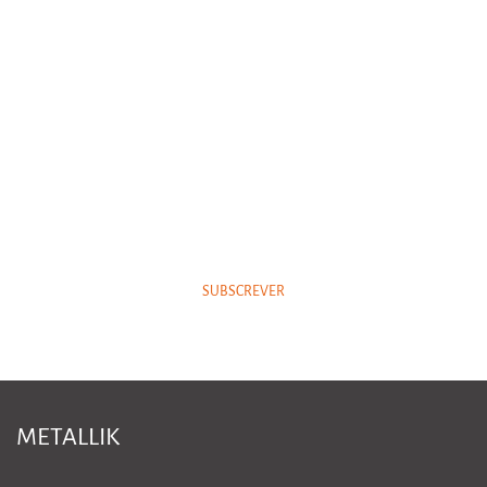
NEWSLETTER
Subscreva a nossa newsletter e esteja sempre a par das nossas
novidades.
SUBSCREVER
METALLIK