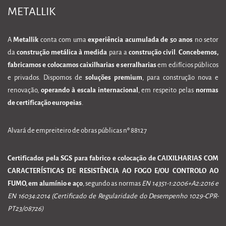
METALLIK
A
Metallik
conta com uma
experiência acumulada de 50 anos
no setor
da
construção metálica à medida
para a
construção civil
.
Concebemos,
fabricamos e colocamos caixilharias e serralharias
em edifícios públicos
e privados. Dispomos de
soluções premium
, para construção nova e
renovação,
operando à escala internacional
, em respeito pelas
normas
de certificação europeias
.
Alvará de empreiteiro de obras públicas nº 88127
Certificados pela SGS para fabrico e colocação de CAIXILHARIAS COM
CARACTERÍSTICAS DE RESISTÊNCIA AO FOGO E/OU CONTROLO AO
FUMO, em alumínio e aço
, segundo as normas
EN 14351-1:2006+A2:2016 e
EN 16034:2014 (Certificado de Regularidade do Desempenho 1029-CPR-
PT23/08726)