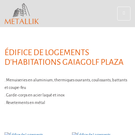
Toggle
navigat
ÉDIFICE DE LOGEMENTS
D’HABITATIONS GAIAGOLF PLAZA
. Menuiseries en aluminium, thermiques ouvrants, coulissants, battants
et coupe-feu
. Garde-corps en acier laqué et inox
. Revetements en métal