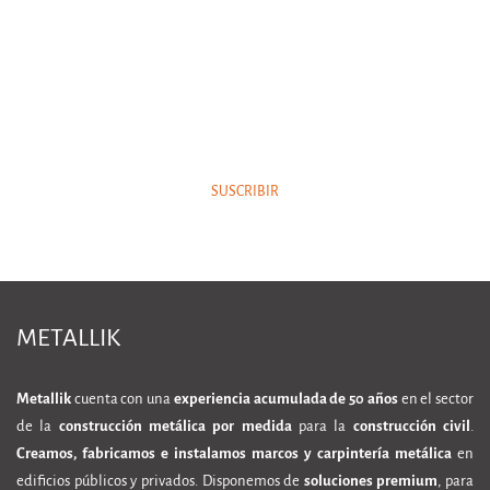
NEWSLETTER
Suscriba nuestra newsletter y esté siempre al tanto de
nuestras novedades.
SUSCRIBIR
METALLIK
Metallik
cuenta con una
experiencia acumulada de 50 años
en el sector
de la
construcción metálica por medida
para la
construcción civil
.
Creamos, fabricamos e instalamos marcos y carpintería metálica
en
edificios públicos y privados. Disponemos de
soluciones premium
, para