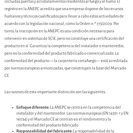
incluidas puertas y acristalamientos resistentes al fuego y al humo. El
registro en la ANEPC acredita que una empresa dispone de los recursos
humanos y técnicos cualificados para llevar a cabo estas actividades de
acuerdo con la legislación nacional, como la Orden n.º 773/2009. Por
tanto, la inscripción en la ANEPC es una condición necesaria para
intervenir en sistemas de SCIE, pero no constituye una certificación del
producto en sí. Garantiza la competencia del instalador o mantenedor,
pero no la conformidad del producto fabricado o comercializado. La
conformidad del producto —la carpintería cortafuego— está acreditada
por normas europeas armonizadas, que constituyen la base del Marcado
CE.
Las razones de esta importante distinción son las siguientes:
Enfoque diferente:
La ANEPC se centra en la competencia del
instalador y del mantenedor. Las normas europeas (EN 14351-1 y EN
16034) y el Marcado CE se centran en el rendimiento y la
conformidad del producto fabricado.
Responsabilidad del fabricante:
La responsabilidad de la