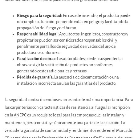
Riesgo para la seguridad:
En caso de incendio, el producto puede
no cumplir su función, poniendo vidas en peligro y facilitando la
propagación del fuego y del humo.
Responsabilidad legal:
Arquitectos, ingenieros, constructores y
propietarios pueden ser considerados responsables civil y
penalmente por fallos de seguridad derivados del uso de
productos no conformes.
Paralización de obras:
Las autoridades pueden suspender las
obras o exigir la sustitución de productos no conformes,
generando costes adicionales y retrasos.
Pérdida de garantía:
La ausencia de documentación o una
instalación incorrecta anulan las garantías del producto.
La seguridad contra incendios es un asunto de máxima importancia. Para
las carpinterías con características de resistencia al fuego, la inscripción
en la ANEPC es un requisito legal para las empresas que las instalan y
mantienen, pero constituye únicamente una parte de la ecuación. La
verdadera garantía de conformidad y rendimiento reside en el Marcado