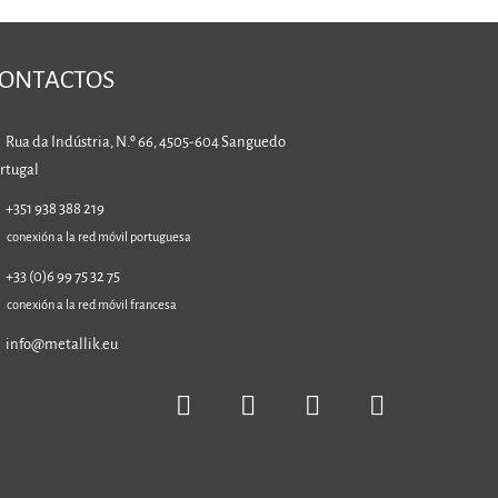
ONTACTOS
Rua da Indústria, N.º 66, 4505-604 Sanguedo
rtugal
+351 938 388 219
conexión a la red móvil portuguesa
+33 (0)6 99 75 32 75
conexión a la red móvil francesa
info@metallik.eu