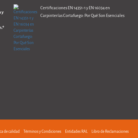
Certificaciones EN 14351-1 y EN 16034 en
 y
Carpinterías Cortafuego: Por Qué Son Esenciales
.º
ica de calidad
Términos y Condiciones
Entidades RAL
Libro de Reclamaciones