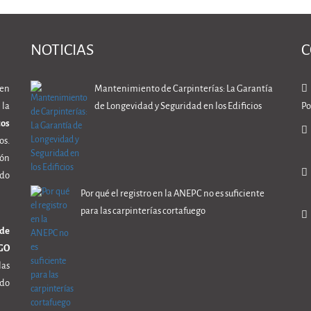
NOTICIAS
C
en
Mantenimiento de Carpinterías: La Garantía
la
de Longevidad y Seguridad en los Edificios
Po
cos
os.
ión
ndo
Por qué el registro en la ANEPC no es suficiente
para las carpinterías cortafuego
 de
GO
las
ado