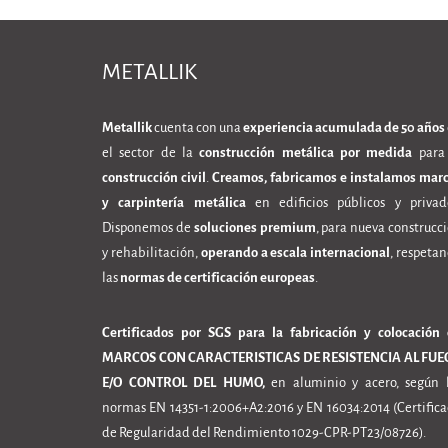
METALLIK
Metallik
cuenta con una
experiencia acumulada de 50 años
el sector de la
construcción metálica por medida
para 
construcción civil
.
Creamos, fabricamos e instalamos mar
y carpintería metálica
en edificios públicos y privad
Disponemos de
soluciones premium
, para nueva construcc
y rehabilitación,
operando a escala internacional
, respeta
las
normas de certificación europeas
.
Certificados por SGS para la fabricación y colocación
MARCOS CON CARACTERISTICAS DE RESISTENCIA AL FUE
E/O CONTROL DEL HUMO,
en aluminio y acero, según 
normas EN 14351-1:2006+A2:2016 y EN 16034:2014 (Certific
de Regularidad del Rendimiento 1029-CPR-PT23/08726).